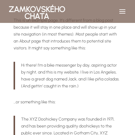
ZAMKOVSKÉHO
CHATA
This is an example page. It’s different from a blog post
because it will stay in one place and will show up in your
site navigation (in most themes). Most people start with
an About page that introduces them to potential site
visitors. It might say something like this:
Hi there! I’m a bike messenger by day, aspiring actor
by night, and this is my website. I live in Los Angeles,
have a great dog named Jack, and I like piña coladas.
(And gettin‘ caught in the rain.)
…or something like this:
The XYZ Doohickey Company was founded in 1971,
and has been providing quality doohickeys to the
public ever since. Located in Gotham City, XYZ