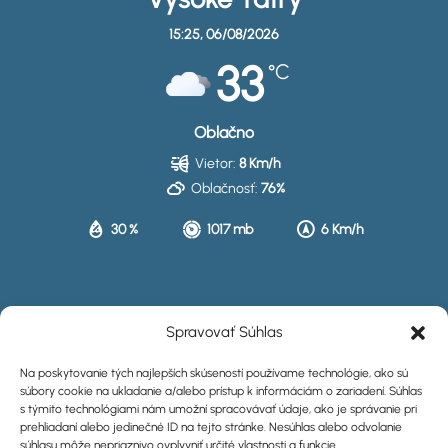
15:25,
06/08/2026
33
°C
Oblačno
Vietor:
8 Km/h
Oblačnosť:
76%
30 %
1017 mb
6 Km/h
HISTÓRIA
Spravovať Súhlas
UBYTOVANIE
Na poskytovanie tých najlepších skúseností používame technológie, ako sú
súbory cookie na ukladanie a/alebo prístup k informáciám o zariadení. Súhlas
KALENDÁR
s týmito technológiami nám umožní spracovávať údaje, ako je správanie pri
prehliadaní alebo jedinečné ID na tejto stránke. Nesúhlas alebo odvolanie
KONTAKT
súhlasu môže nepriaznivo ovplyvniť určité vlastnosti a funkcie.