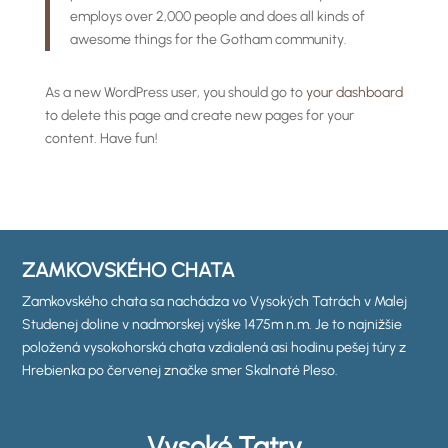
employs over 2,000 people and does all kinds of
awesome things for the Gotham community.
As a new WordPress user, you should go to
your dashboard
to delete this page and create new pages for your
content. Have fun!
ZAMKOVSKÉHO CHATA
Zamkovského chata sa nachádza vo Vysokých Tatrách v Malej
Studenej doline v nadmorskej výške 1475m n.m. Je to najnižšie
položená vysokohorská chata vzdialená asi hodinu pešej túry z
Hrebienka po červenej značke smer Skalnaté Pleso.
Vysoké Tatry