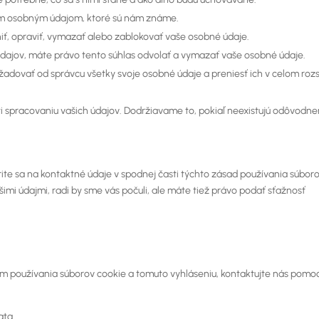
ojim osobným údajom, ktoré sú nám známe.
iť, opraviť, vymazať alebo zablokovať vaše osobné údaje.
údajov, máte právo tento súhlas odvolať a vymazať vaše osobné údaje.
žadovať od správcu všetky svoje osobné údaje a preniesť ich v celom roz
i spracovaniu vašich údajov. Dodržiavame to, pokiaľ neexistujú odôvodn
zrite sa na kontaktné údaje v spodnej časti týchto zásad používania súbor
imi údajmi, radi by sme vás počuli, ale máte tiež právo podať sťažnosť
m používania súborov cookie a tomuto vyhláseniu, kontaktujte nás pomo
ata