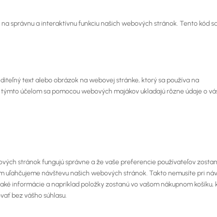
 na správnu a interaktívnu funkciu našich webových stránok. Tento kód s
diteľný text alebo obrázok na webovej stránke, ktorý sa používa na
 týmto účelom sa pomocou webových majákov ukladajú rôzne údaje o vá
ebových stránok fungujú správne a že vaše preferencie používateľov zosta
 uľahčujeme návštevu našich webových stránok. Takto nemusíte pri ná
ké informácie a napríklad položky zostanú vo vašom nákupnom košíku,
vať bez vášho súhlasu.