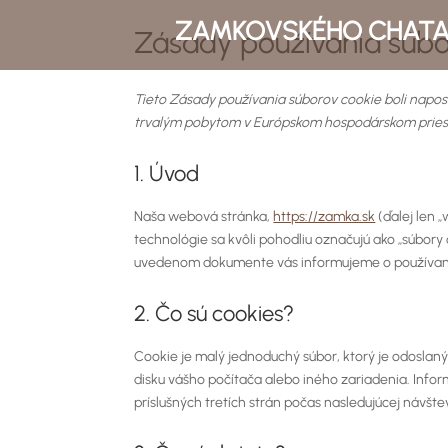
ZAMKOVSKÉHO CHAT
Zásady používania súbo
Tieto Zásady používania súborov cookie boli napos
trvalým pobytom v Európskom hospodárskom priest
1. Úvod
Naša webová stránka,
https://zamka.sk
(ďalej len 
technológie sa kvôli pohodliu označujú ako „súbory c
uvedenom dokumente vás informujeme o používaní
2. Čo sú cookies?
Cookie je malý jednoduchý súbor, ktorý je odosla
disku vášho počítača alebo iného zariadenia. Info
príslušných tretích strán počas nasledujúcej návšte