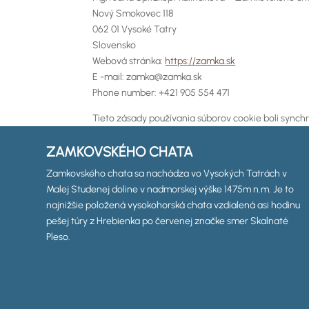
Nový Smokovec 118
062 01 Vysoké Tatry
Slovensko
Webová stránka:
https://zamka.sk
E -mail:
zamka@
zamka.sk
Phone number: +421 905 554 471
Tieto zásady používania súborov cookie boli sync
ZAMKOVSKÉHO CHATA
Zamkovského chata sa nachádza vo Vysokých Tatrách v
Malej Studenej doline v nadmorskej výške 1475m n.m. Je to
najnižšie položená vysokohorská chata vzdialená asi hodinu
pešej túry z Hrebienka po červenej značke smer Skalnaté
Pleso.