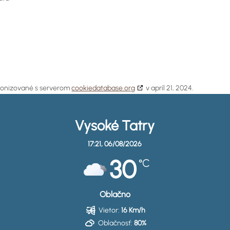
hronizované s serverom
cookiedatabase.org
v apríl 21, 2024.
Vysoké Tatry
17:21,
06/08/2026
30
°C
Oblačno
Vietor:
16 Km/h
Oblačnosť:
80%