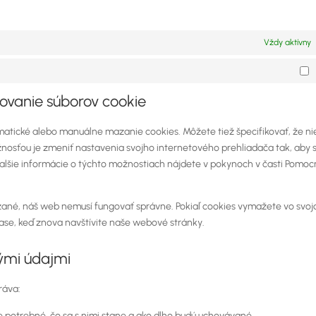
Vždy aktívny
M
ňovanie súborov cookie
atické alebo manuálne mazanie cookies. Môžete tiež špecifikovať, že ni
nosťou je zmeniť nastavenia svojho internetového prehliadača tak, aby 
 Ďalšie informácie o týchto možnostiach nájdete v pokynoch v časti Pomoc
zané, náš web nemusí fungovať správne. Pokiaľ cookies vymažete vo svo
ase, keď znova navštívite naše webové stránky.
nými údajmi
ráva:
 potrebné, čo sa s nimi stane a ako dlho budú uchovávané.