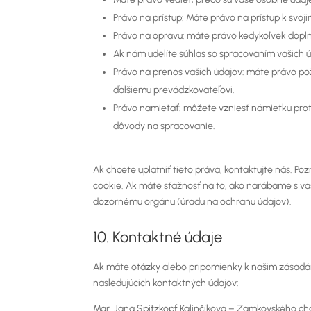
Právo na prístup: Máte právo na prístup k sv
Právo na opravu: máte právo kedykoľvek dopln
Ak nám udelíte súhlas so spracovaním vašich 
Právo na prenos vašich údajov: máte právo po
ďalšiemu prevádzkovateľovi.
Právo namietať: môžete vzniesť námietku prot
dôvody na spracovanie.
Ak chcete uplatniť tieto práva, kontaktujte nás. Po
cookie. Ak máte sťažnosť na to, ako narábame s vaš
dozornému orgánu (úradu na ochranu údajov).
10. Kontaktné údaje
Ak máte otázky alebo pripomienky k našim zásadá
nasledujúcich kontaktných údajov:
Mgr. Jana Spitzkopf Kalinčíková – Zamkovského ch