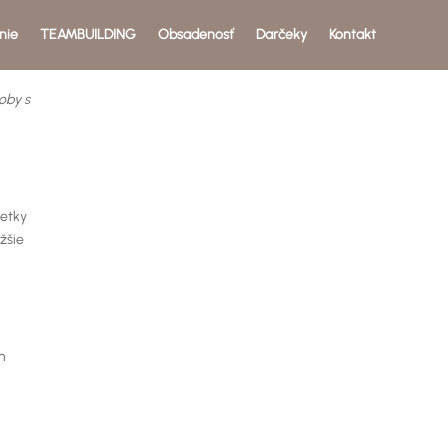
nie
TEAMBUILDING
Obsadenosť
Darčeky
Kontakt
oby s
šetky
ižšie
m