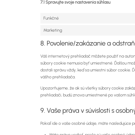
7.1 Spravujte svoje nastavenia súhlasu
Funkčné
Marketing
8. Povolenie/zakázanie a odstra
Váš internetový prehliadač môžete použiť na autom
súbory cookie nemusia byť umiestnené. Ďalšou mož
dostali správu vždy, keď sa umiestni súbor cookie.
vášho prehliadača.
Upozorňujeme, že ak sú všetky súbory cookie zaká
prehliadači, budú znova umiestnené po vašom súhl
9. Vaše práva v súvislosti s osob
Pokiaľ ide o vaše osobné údaje, máte nasledujúce p
Máte právo vedieť, prečo sú vaše osobné údaje