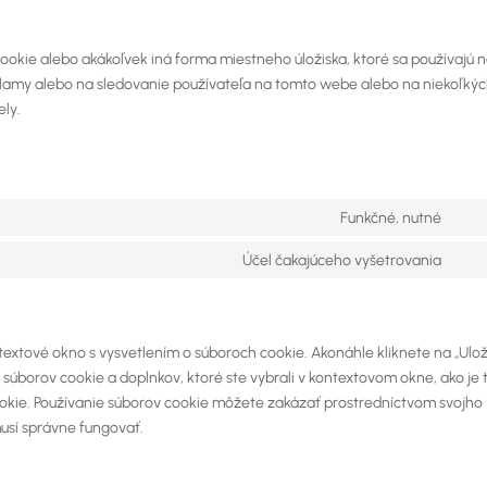
ookie alebo akákoľvek iná forma miestneho úložiska, ktoré sa používajú 
eklamy alebo na sledovanie používateľa na tomto webe alebo na niekoľký
ly.
Funkčné, nutné
Con
to
Účel čakajúceho vyšetrovania
Con
serv
to
wor
serv
rôz
extové okno s vysvetlením o súboroch cookie. Akonáhle kliknete na „Ulož
 súborov cookie a doplnkov, ktoré ste vybrali v kontextovom okne, ako je 
okie. Používanie súborov cookie môžete zakázať prostredníctvom svojho
usí správne fungovať.