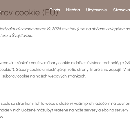
A
rov cookie (EÚ)
O nás
História
Ubytovanie
Stravova
ledy aktualizované marec 19, 2024 a vzťahujú sa na občanov a legálne os
ore a Švajčiarsku.
„webová stránka“) používa súbory cookie a ďalšie súvisiace technológie (v
ookie“). Súbory cookie umiestňujú aj tretie strany, ktoré sme zapojili. V n
 súborov cookie na našich webových stránkach.
ný spolu so stránkami tohto webu a uložený vašim prehliadačom na pevno
rmácie v nich uložené môžu byť vrátené na naše servery alebo na servery
vy.